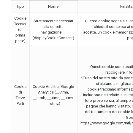
Tipo
Nome
Finalit
Cookie
Strettamente necessari
Questo cookie segnala al si
Tecnici
alla corretta
chiede il consenso ai 
(di
navigazione: –
accetta, un cookie memorizza
prima
(displayCookieConsent)
po
parte)
Questi cookie sono usati
raccogliere info
all’uso del nostro sito da parte
ci aiutano a migliorare
Cookie
Cookie Analitici: Google
cookie tracciano informaz
di
Analytics (__utma,
includono dati relativi al numer
Terze
__utmb, __utmc, __utmv,
loro provenienza, al tempo d
Parti
__utmz)
pagine che hanno visitato. 
del trattamento dei cookie la 
Goo
https://www.google.com/intl/i