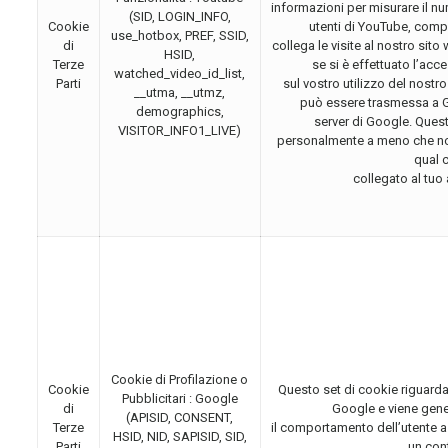
informazioni per misurare il n
(SID, LOGIN_INFO,
Cookie
utenti di YouTube, comp
use_hotbox, PREF, SSID,
di
collega le visite al nostro sit
HSID,
Terze
se si è effettuato l’acc
watched_video_id_list,
Parti
sul vostro utilizzo del nostro
__utma, __utmz,
può essere trasmessa a 
demographics,
server di Google. Quest
VISITOR_INFO1_LIVE)
personalmente a meno che non
qual 
collegato al tuo
Cookie di Profilazione o
Cookie
Questo set di cookie riguarda
Pubblicitari : Google
di
Google e viene gener
(APISID, CONSENT,
Terze
il comportamento dell’utente a
HSID, NID, SAPISID, SID,
Parti
un con