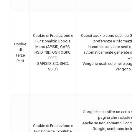
Cookie di Prestazione e
Questi cookie sono usati da
Funzionalità: Google
preferenze e informazi
Cookie
Maps (APISID, GAPS,
intende localizzare sedi o
di
HSID, NID, OGP, OGPC,
automaticamente generate da
Terze
PREF,
we
Parti
SAPISID, SID, SNID,
Vengono usati solo nelle pa
SSID)
vengono 
Google ha stabilito un certo 
pagina che include 
Anche se non abbiamo il cont
Cookie di Prestazione e
Google, sembrano inclu
Funzionalità : Youtube