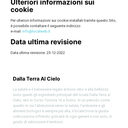
Ulteriori informazioni sui
cookie
Per ulteriori informazioni sui cookie installati tramite questo Sito,
è possibile contattare il seguente indirizzo
e-mail:
info@localweb.it
Data ultima revisione
Data ultima revisione: 23-12-2022
Dalla Terra Al Cielo
La salute e il benessere legate al buon cibo e alla bellezza:
sono questi gli ingredienti principali del locale Dalla Terra al
Cielo, sito in Corso Tortona 16 a Torino. In un periodo come
questo in cui l'attenzione verso la salute, l'ambiente e gli
alimenti biologici è sempre più alta, il locale trova la giusta
collocazione offrendo golosità di ogni genere e non solo, in
grado di valorizzare il territorio.