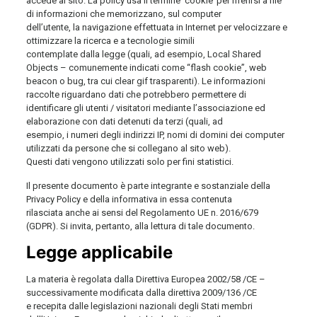
accede al sito. La policy usa il termine ‘cookie’ per riferirsi a file
di informazioni che memorizzano, sul computer
dell’utente, la navigazione effettuata in Internet per velocizzare e
ottimizzare la ricerca e a tecnologie simili
contemplate dalla legge (quali, ad esempio, Local Shared
Objects – comunemente indicati come “flash cookie”, web
beacon o bug, tra cui clear gif trasparenti). Le informazioni
raccolte riguardano dati che potrebbero permettere di
identificare gli utenti / visitatori mediante l’associazione ed
elaborazione con dati detenuti da terzi (quali, ad
esempio, i numeri degli indirizzi IP, nomi di domini dei computer
utilizzati da persone che si collegano al sito web).
Questi dati vengono utilizzati solo per fini statistici.
Il presente documento è parte integrante e sostanziale della
Privacy Policy e della informativa in essa contenuta
rilasciata anche ai sensi del Regolamento UE n. 2016/679
(GDPR). Si invita, pertanto, alla lettura di tale documento.
Legge applicabile
La materia è regolata dalla Direttiva Europea 2002/58 /CE –
successivamente modificata dalla direttiva 2009/136 /CE
e recepita dalle legislazioni nazionali degli Stati membri